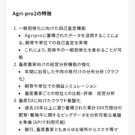
Agri-pro2の特徴
一般担保化に向けた自己査定機能
Agriproに蓄積されたデータを活用することによ
る、飼育牛単位での自己査定を実現
これにより、担保牛の一般担保化を進めることが可
能
畜産農家向けの経営分析機能の強化
年間に出荷した牛肉の格付けの分布分析（グラフ
化）
飼育牛単位での損益シミュレーション
畜産農家ごとの他社との比較・評価 経営分析
畜産DXに向けたクラウド基盤化
過去10年以上に渡り蓄積された累計300万頭分の
肥育・繁殖牛に関するビッグデータを分析可能な基盤
を準備（APIで利用可能）
銀行、畜産農家ともあらゆる場所からスマホ等マ