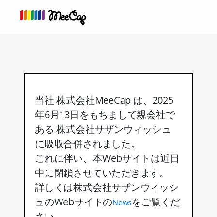
コ
ン
テ
ン
ツ
へ
ス
キ
ッ
当社 株式会社MeeCap は、2025
プ
年6月13日をもちまして親会社で
ある 株式会社サザンウィッシュ
に吸収合併されました。
これに伴い、本Webサイトは近日
中に閉鎖させていただきます。
詳しくは株式会社サザンウィッシ
ュのWebサイトの
をご覧くだ
News
さい。